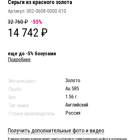
Серьги из красного золота
Артикул:
002-0608-0000-010
32 760 ₽
-55%
14 742 ₽
еще до -5% бонусами
Подробнее
Золото
Металл/цвет
Au 585
Проба
1.56 г.
Вес
Английский
Тип замка
Россия
Страна-производитель
Получить дополнительные фото и видео
В редких случаях изделие может иметь отличие от представленного на фото и в описании.