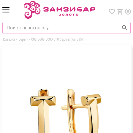
Каталог
>
Серьги
>
002-0608-0000-010 Серьги (Au 585)