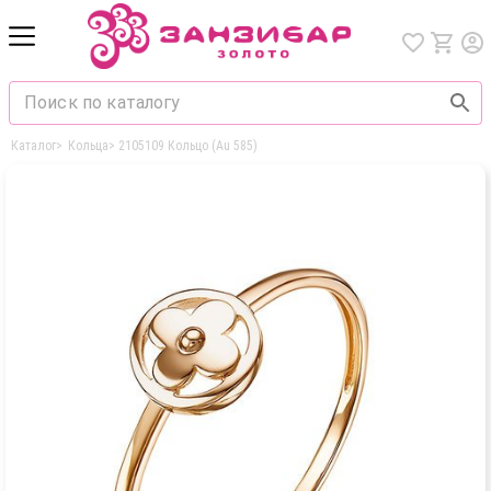
Каталог
>
Кольца
>
2105109 Кольцо (Au 585)