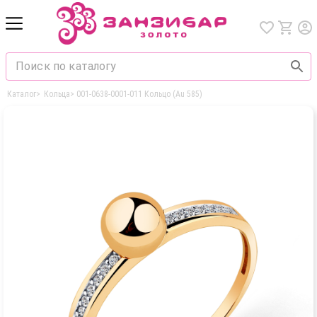
Каталог
>
Кольца
>
001-0638-0001-011 Кольцо (Au 585)