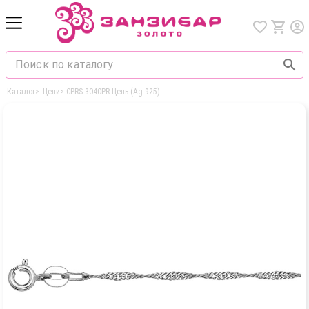
Каталог
>
Цепи
>
CPRS 3040PR Цепь (Ag 925)