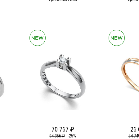
70 767 ₽
26 
94 356 ₽
-25%
34 74