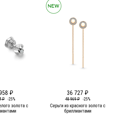
958 ₽
36 727 ₽
4 ₽
-25%
48 969 ₽
-25%
елого золота c
Серьги из красного золота c
лиантами
бриллиантами