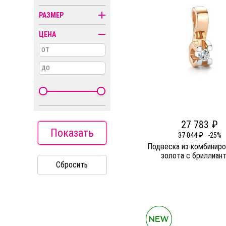
Колье
РАЗМЕР
Кресты
ЦЕНА
Пирсинг
от
Религиозная
символика
до
Часы
27 783 ₽
Показать
37 044 ₽
-25%
Подвеска из комбиниро
золота c бриллиан
Сбросить