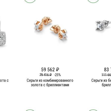
59 562 ₽
83 
79 416 ₽
-25%
111 6
лота c
Серьги из комбинированного
Серьги из б
золота c бриллиантами
брил