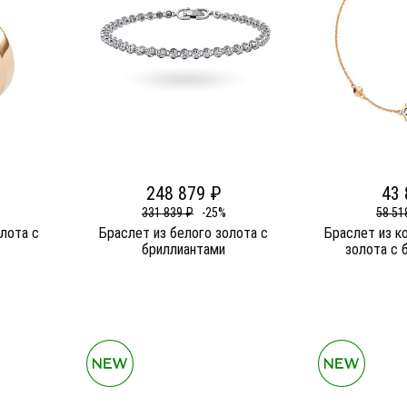
248 879 ₽
43 
331 839 ₽
-25%
58 51
олота c
Браслет из белого золота c
Браслет из к
бриллиантами
золота c 