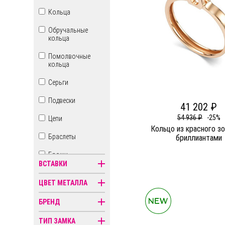
Кольца
Обручальные
кольца
Помолвочные
кольца
Серьги
Подвески
41 202 ₽
54 936 ₽
-25%
Цепи
Кольцо из красного з
Браслеты
бриллиантами
Броши
ВСТАВКИ
Бусы
ЦВЕТ МЕТАЛЛА
Знаки зодиака
БРЕНД
Иконы
ТИП ЗАМКА