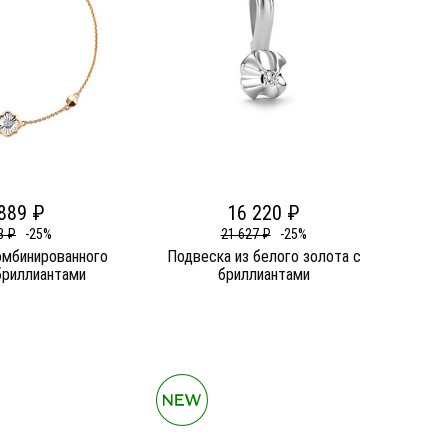
889 ₽
16 220 ₽
8 ₽
-25%
21 627 ₽
-25%
омбинированного
Подвеска из белого золота c
бриллиантами
бриллиантами