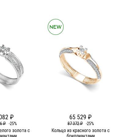
082 ₽
65 529 ₽
76 ₽
-25%
87 372 ₽
-25%
елого золота c
Кольцо из красного золота c
лиантами
бриллиантами