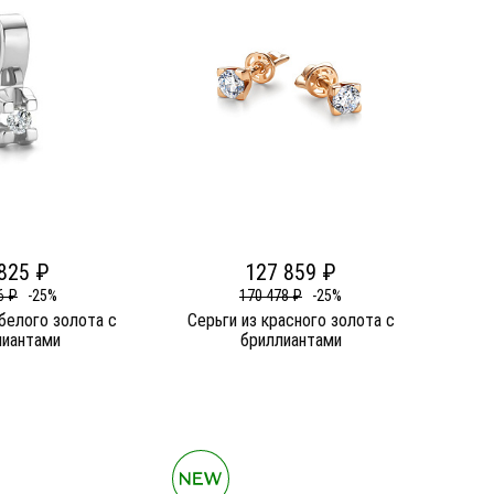
825 ₽
127 859 ₽
6 ₽
-25%
170 478 ₽
-25%
белого золота c
Серьги из красного золота c
лиантами
бриллиантами