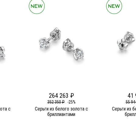
264 263 ₽
41 
352 350 ₽
-25%
55 94
лота c
Серьги из белого золота c
Серьги из б
бриллиантами
брил