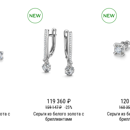
119 360 ₽
120
159 147 ₽
-25%
160 3
лота c
Серьги из белого золота c
Серьги из б
бриллиантами
брил