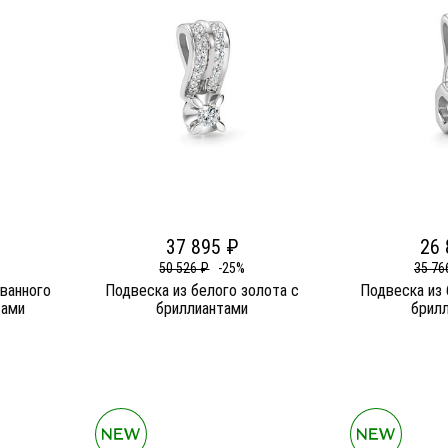
37 895 ₽
26 
50 526 ₽
-25%
35 76
ванного
Подвеска из белого золота c
Подвеска из 
тами
бриллиантами
брил