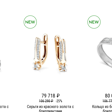
79 718 ₽
80 
106 290 ₽
-25%
106 7
лота c
Серьги из красного золота c
Кольцо из б
бриллиантами
брил