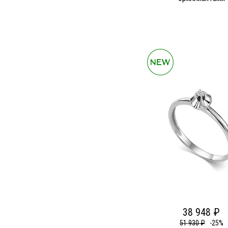
38 948 ₽
51 930 ₽
-25%