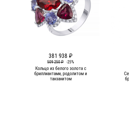
381 938 ₽
509 250 ₽
-25%
Кольцо из белого золота c
бриллиантами, родолитом и
Се
танзанитом
б