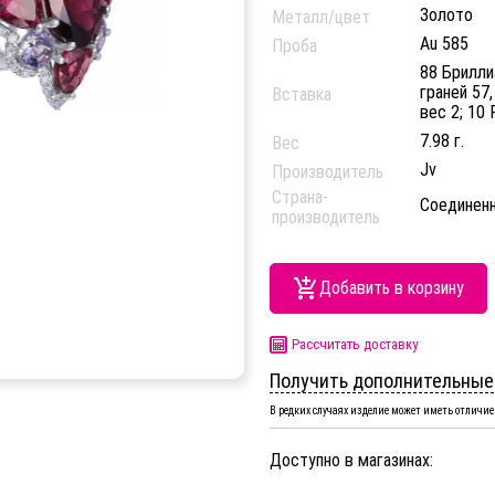
Золото
Металл/цвет
Au 585
Проба
88 Брилли
граней 57,
Вставка
вес 2; 10
7.98 г.
Вес
Jv
Производитель
Страна-
Соединен
производитель
Добавить в корзину
Рассчитать доставку
Получить дополнительные
В редких случаях изделие может иметь отличие 
Доступно в магазинах: