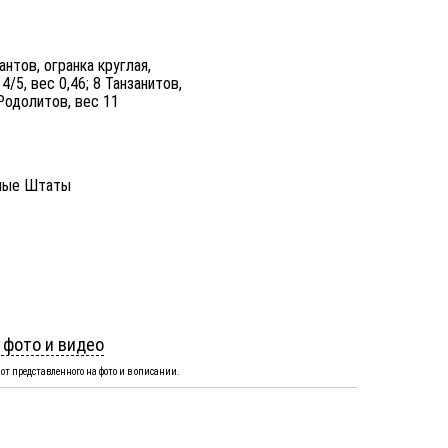
антов, огранка круглая,
 4/5, вес 0,46; 8 Танзанитов,
 Родолитов, вес 11
ные Штаты
 фото и видео
от представленного на фото и в описании.