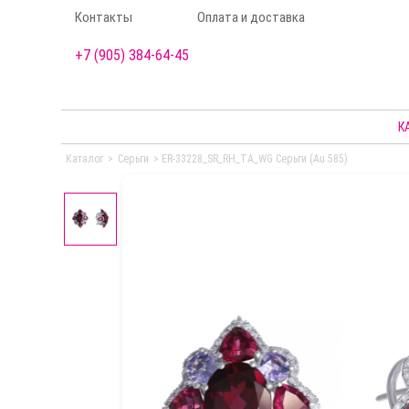
Контакты
Оплата и доставка
+7 (905) 384-64-45
К
Каталог
>
Серьги
>
ER-33228_SR_RH_TA_WG Серьги (Au 585)