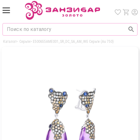
Каталог
>
Серьги
>
E500655AME001_SR_DC_SA_AM_WG Серьги (Au 750)