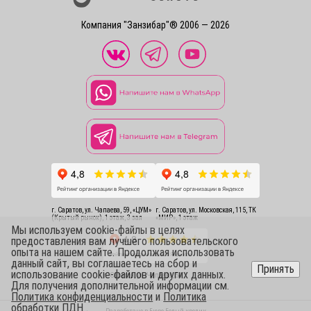
Компания "Занзибар"® 2006 — 2026
г. Саратов, ул. Чапаева, 59, «ЦУМ»
г. Саратов, ул. Московская, 115, ТК
(Крытый рынок), 1 этаж, 3 зал
«МИР», 1 этаж
Мы используем cookie-файлы в целях
предоставления вам лучшего пользовательского
опыта на нашем сайте. Продолжая использовать
данный сайт, вы соглашаетесь на сбор и
Принять
использование cookie-файлов и других данных.
г. Саратов, ул. Чапаева, 54
Для получения дополнительной информации см.
Политика конфиденциальности
и
Политика
обработки ПДН
.