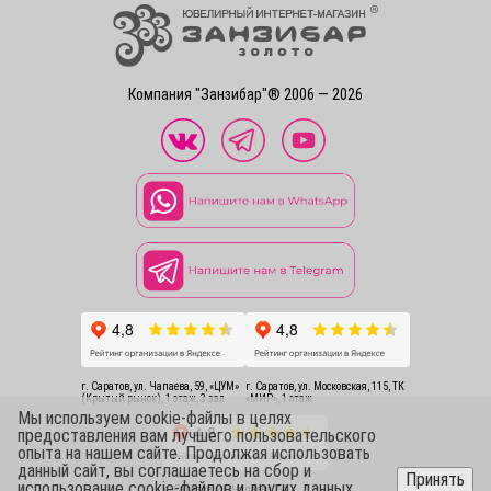
Компания "Занзибар"® 2006 — 2026
г. Саратов, ул. Чапаева, 59, «ЦУМ»
г. Саратов, ул. Московская, 115, ТК
(Крытый рынок), 1 этаж, 3 зал
«МИР», 1 этаж
Мы используем cookie-файлы в целях
предоставления вам лучшего пользовательского
опыта на нашем сайте. Продолжая использовать
данный сайт, вы соглашаетесь на сбор и
Принять
использование cookie-файлов и других данных.
г. Саратов, ул. Чапаева, 54