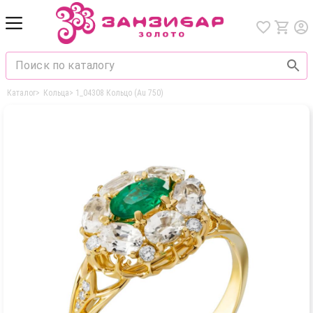
Каталог
>
Кольца
>
1_04308 Кольцо (Au 750)