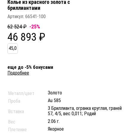
Колье из красного золота c
бриллиантами
Артикул:
66541-100
62 524 ₽
-25%
46 893 ₽
45,0
еще до -5% бонусами
Подробнее
Золото
Металл/цвет
Au 585
Проба
3 Бриллианта, огранка круглая, граней
Вставка
57, 4/5, вес 0,011; Родий
2.06 г.
Вес
Якорное
Плетение